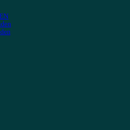
DEN
aden
aden